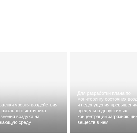
м проекты допуст
ПДВ в Салавате
Для разработки плана по
мониторингу состояния воз
оценки уровня воздействия
и недопущения превышени
нциального источника
предельно допустимых
язнения воздуха на
концентраций загрязняющи
жающую среду
веществ в нем