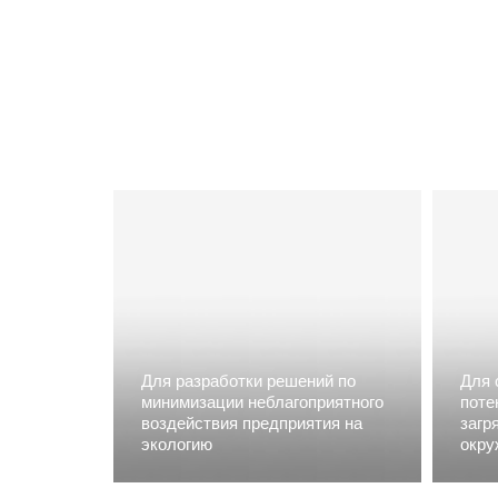
Разрабатывае
Для разработки решений по
Для 
минимизации неблагоприятного
поте
воздействия предприятия на
загр
экологию
окру