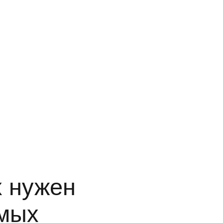
предельно 
выброса (П
– документ, определяющий норма
атмосферный воздух стационарным
соблюдении рассчитанных допусти
охраны атмосферного воздуха.
х нужен
имых