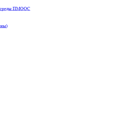
ей среды ПМООС
ины)