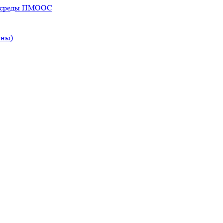
ей среды ПМООС
ины)